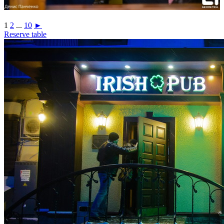
1
2
...
10
►
Reserve table